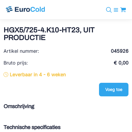
Assortiment
+31 10 238 05 40
Merken
HGX5/725-4.K10-HT23, UIT
info@eurocold.nl
Koudemiddelen
BOCK
PRODUCTIE
Diensten
Downloads
EN
Castel
Nieuws
Artikel nummer:
045926
Over ons
Frigomec
Contact
Bruto prijs:
€ 0,00
Log in
AWA
Leverbaar in 4 - 6 weken
Onda
Voeg toe
VACON
REFFLEX®
Omschrijving
Johnson Controls
Doucette Industries
Technische specificaties