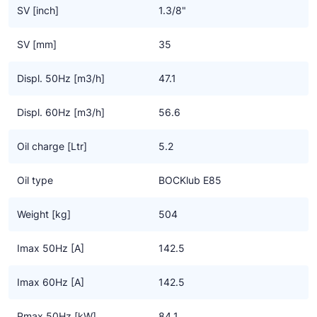
tegelijkertijd even robuust zijn
SV [inch]
1.3/8"
• Een hogere massastroom van het koudemiddel voor meer
koel- of verwarmingscapaciteit
SV [mm]
35
• Geen krachtverlies in de rotor, wat resulteert in gemiddeld 6%
meer opbrengst
Displ. 50Hz [m3/h]
47.1
• Flexibele inzet via de netspanning of frequentie omvormer
Displ. 60Hz [m3/h]
56.6
Specifieke eigenschappen CO2 transkritisch technologie
• Hoge efficiency tegen de laagste bedrijfskosten
Oil charge [Ltr]
5.2
• Duurzame compressor design door gebruik van de hoogste
kwaliteit componenten
Oil type
BOCKlub E85
• Betrouwbaar en een veilige smering door gebruik van een
oliepomp
Weight [kg]
504
• Goede karakteristieken met lage vibraties, - pulsaties en
geluidsarm
Imax 50Hz [A]
142.5
• Groot bereik van gebruikslimieten en frequentie voor zoveel
mogelijk toepassingen
Imax 60Hz [A]
142.5
• Overdrukventielen aan zowel de zuig – als aan de drukzijde
Pmax 50Hz [kW]
84.1