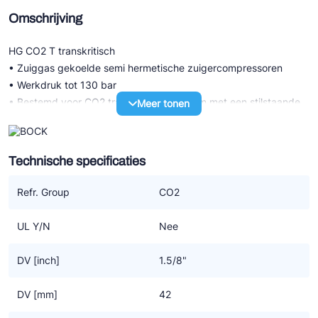
Omschrijving
HG CO2 T transkritisch
• Zuiggas gekoelde semi hermetische zuigercompressoren
• Werkdruk tot 130 bar
• Bestemd voor CO2 transkritisch systeem met een stilstaande
Meer tonen
druk LD 100 bar / HD 150 bar
• Hoogst mogelijke efficiency voor compressor en systeem
dankzij een specifiek CO2 design
Technische specificaties
HG P CO2 T transkritisch (LSPM)
Refr. Group
CO2
• Serie met LSPM motor technologie (LSPM=Line Start
Permanent Magnet) met verder dezelfde technische
UL Y/N
Nee
karakteristiek als de serie met standaard motor
• De hogere graad van efficiency door LSPM motor technologie
DV [inch]
1.5/8"
resulteert ook in lagere bedrijfskosten
• Werkt synchroon, zonder slip dus daarom op hogere
DV [mm]
42
snelheden dan de standaard motoren die dat niet hebben maar