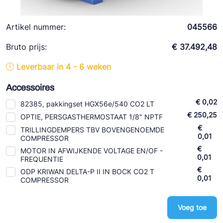
Ziehl-Abegg
ESK Schultze
Artikel nummer:
045566
TEKLAB
Bruto prijs:
€ 37.492,48
Leverbaar in 4 - 6 weken
Accessoires
€ 0,02
82385, pakkingset HGX56e/540 CO2 LT
€ 250,25
OPTIE, PERSGASTHERMOSTAAT 1/8" NPTF
€
TRILLINGDEMPERS TBV BOVENGENOEMDE
0,01
COMPRESSOR
€
MOTOR IN AFWIJKENDE VOLTAGE EN/OF -
0,01
FREQUENTIE
€
ODP KRIWAN DELTA-P II IN BOCK CO2 T
0,01
COMPRESSOR
Voeg toe