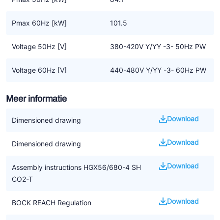
Belangrijke informatie
• CO2 applicaties vragen om een nieuw soort systeem en
Pmax 60Hz [kW]
101.5
controle
• Het is nog geen algemene oplossing voor het vervangen van
Voltage 50Hz [V]
380-420V Y/YY -3- 50Hz PW
F-gassen
• De aanwijzingen in de handleiding voor het installeren van CO2
Voltage 60Hz [V]
440-480V Y/YY -3- 60Hz PW
compressoren moeten worden opgevolgd
• We benadrukken dat alle beschikbare informatie gebaseerd is
Meer informatie
op de op dat moment geldende kennisniveau. Het kan zijn dat
dit op termijn gewijzigd wordt door nieuwe ontwikkelingen
Download
Dimensioned drawing
Download
Dimensioned drawing
Download
Assembly instructions HGX56/680-4 SH
CO2-T
Download
BOCK REACH Regulation