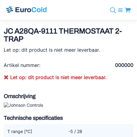
Assortiment
+31 10 238 05 40
Merken
JC A28QA-9111 THERMOSTAAT 2-
info@eurocold.nl
Koudemiddelen
BOCK
TRAP
Diensten
Downloads
EN
Castel
Let op: dit product is niet meer leverbaar.
Nieuws
Over ons
Frigomec
Contact
Artikel nummer:
000000
Log in
AWA
Let op: dit product is niet meer leverbaar.
Onda
VACON
Omschrijving
REFFLEX®
Technische specificaties
Johnson Controls
Doucette Industries
T range [°C]
-5 / 28