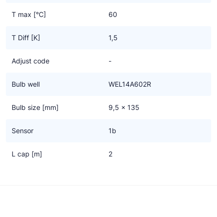
Ziehl-Abegg
T max [°C]
60
ESK Schultze
T Diff [K]
1,5
TEKLAB
Adjust code
-
Bulb well
WEL14A602R
Bulb size [mm]
9,5 x 135
Sensor
1b
L cap [m]
2