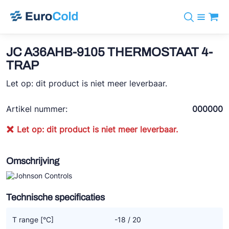
Assortiment
+31 10 238 05 40
Merken
JC A36AHB-9105 THERMOSTAAT 4-
info@eurocold.nl
Koudemiddelen
BOCK
TRAP
Diensten
Downloads
EN
Castel
Let op: dit product is niet meer leverbaar.
Nieuws
Over ons
Frigomec
Contact
Artikel nummer:
000000
Log in
AWA
Let op: dit product is niet meer leverbaar.
Onda
VACON
Omschrijving
REFFLEX®
Technische specificaties
Johnson Controls
Doucette Industries
T range [°C]
-18 / 20