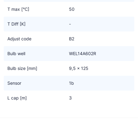
Ziehl-Abegg
T max [°C]
50
ESK Schultze
T Diff [K]
-
TEKLAB
Adjust code
B2
Bulb well
WEL14A602R
Bulb size [mm]
9,5 x 125
Sensor
1b
L cap [m]
3