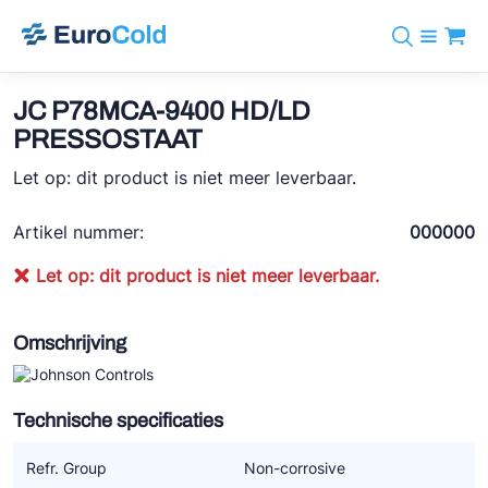
Assortiment
+31 10 238 05 40
Merken
JC P78MCA-9400 HD/LD
info@eurocold.nl
Koudemiddelen
BOCK
PRESSOSTAAT
Diensten
Downloads
EN
Castel
Let op: dit product is niet meer leverbaar.
Nieuws
Over ons
Frigomec
Contact
Artikel nummer:
000000
Log in
AWA
Let op: dit product is niet meer leverbaar.
Onda
VACON
Omschrijving
REFFLEX®
Technische specificaties
Johnson Controls
Doucette Industries
Refr. Group
Non-corrosive