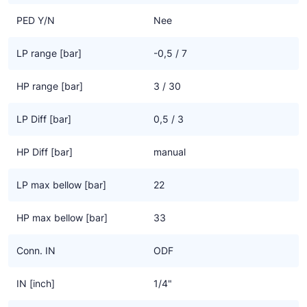
Ziehl-Abegg
PED Y/N
Nee
ESK Schultze
LP range [bar]
-0,5 / 7
TEKLAB
HP range [bar]
3 / 30
LP Diff [bar]
0,5 / 3
HP Diff [bar]
manual
LP max bellow [bar]
22
HP max bellow [bar]
33
Conn. IN
ODF
IN [inch]
1/4"