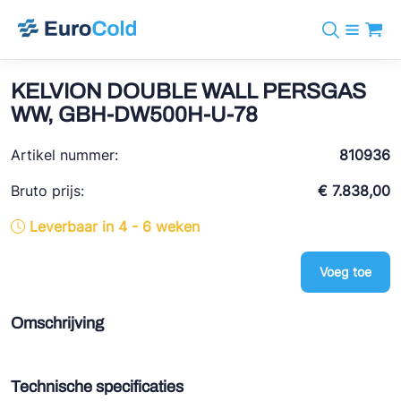
Assortiment
+31 10 238 05 40
Merken
KELVION DOUBLE WALL PERSGAS
info@eurocold.nl
Koudemiddelen
BOCK
WW, GBH-DW500H-U-78
Diensten
Downloads
EN
Castel
Nieuws
Artikel nummer:
810936
Over ons
Frigomec
Contact
Bruto prijs:
€ 7.838,00
Log in
AWA
Leverbaar in 4 - 6 weken
Onda
Voeg toe
VACON
REFFLEX®
Omschrijving
Johnson Controls
Doucette Industries
Technische specificaties