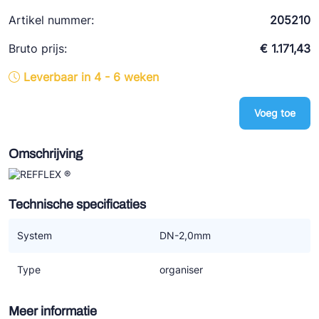
Ziehl-Abegg
Artikel nummer:
205210
ESK Schultze
Bruto prijs:
€ 1.171,43
TEKLAB
Leverbaar in 4 - 6 weken
Voeg toe
Omschrijving
Technische specificaties
System
DN-2,0mm
Type
organiser
Meer informatie