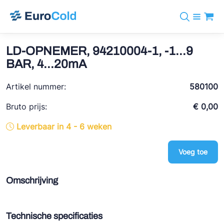
Assortiment
+31 10 238 05 40
Merken
LD-OPNEMER, 94210004-1, -1...9
info@eurocold.nl
Koudemiddelen
BOCK
BAR, 4...20mA
Diensten
Downloads
EN
Castel
Nieuws
Artikel nummer:
580100
Over ons
Frigomec
Contact
Bruto prijs:
€ 0,00
Log in
AWA
Leverbaar in 4 - 6 weken
Onda
Voeg toe
VACON
REFFLEX®
Omschrijving
Johnson Controls
Doucette Industries
Technische specificaties