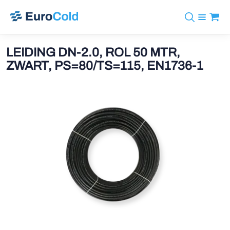
Assortiment
+31 10 238 05 40
Merken
LEIDING DN-2.0, ROL 50 MTR,
info@eurocold.nl
Koudemiddelen
BOCK
ZWART, PS=80/TS=115, EN1736-1
Diensten
Downloads
EN
Castel
Nieuws
Over ons
Frigomec
Contact
Log in
AWA
Onda
VACON
REFFLEX®
Johnson Controls
Doucette Industries