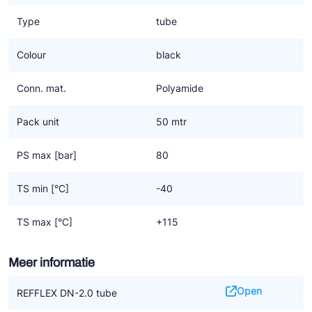
Type
tube
Colour
black
Conn. mat.
Polyamide
Pack unit
50 mtr
PS max [bar]
80
TS min [°C]
-40
TS max [°C]
+115
Meer informatie
Open
REFFLEX DN-2.0 tube