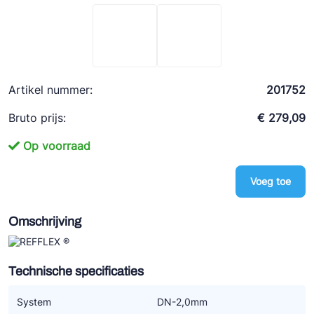
Ziehl-Abegg
ESK Schultze
TEKLAB
Artikel nummer:
201752
Bruto prijs:
€ 279,09
Op voorraad
Voeg toe
Omschrijving
Technische specificaties
System
DN-2,0mm