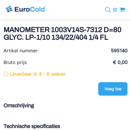
Assortiment
+31 10 238 05 40
Merken
MANOMETER 1003V14S-7312 D=80
info@eurocold.nl
Koudemiddelen
BOCK
GLYC. LP-1/10 134/22/404 1/4 FL
Diensten
Downloads
EN
Castel
Nieuws
Artikel nummer:
595140
Over ons
Frigomec
Contact
Bruto prijs:
€ 0,00
Log in
AWA
Leverbaar in 4 - 6 weken
Onda
Voeg toe
VACON
REFFLEX®
Omschrijving
Johnson Controls
Doucette Industries
Technische specificaties