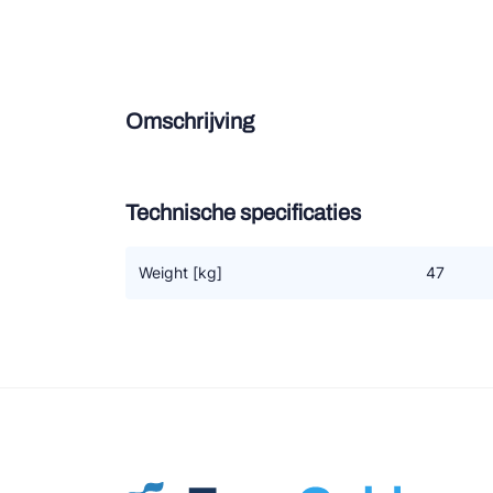
Douce
Zieh
Omschrijving
ESK 
TEK
Technische specificaties
Weight [kg]
47