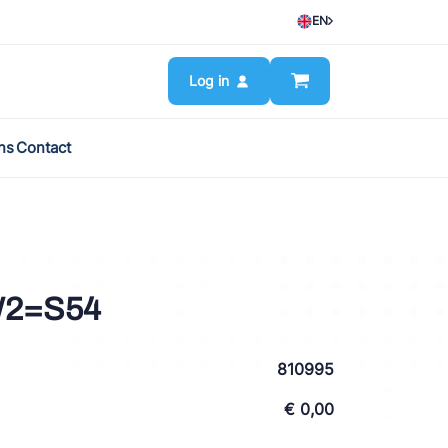
EN
Log in
ns
Contact
W2=S54
810995
€ 0,00