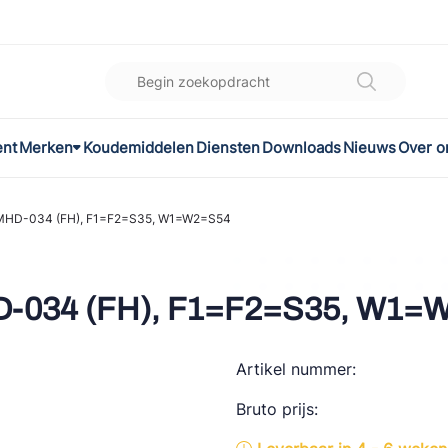
ent
Merken
Koudemiddelen
Diensten
Downloads
Nieuws
Over o
K
l
HD-034 (FH), F1=F2=S35, W1=W2=S54
omec
034 (FH), F1=F2=S35, W1=
Artikel nummer:
ON
Bruto prijs:
LEX®
son Controls