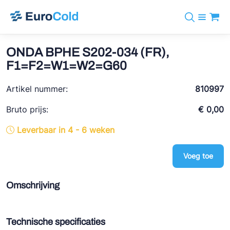
Assortiment
+31 10 238 05 40
Merken
ONDA BPHE S202-034 (FR),
info@eurocold.nl
Koudemiddelen
BOCK
F1=F2=W1=W2=G60
Diensten
Downloads
EN
Castel
Nieuws
Artikel nummer:
810997
Over ons
Frigomec
Contact
Bruto prijs:
€ 0,00
Log in
AWA
Leverbaar in 4 - 6 weken
Onda
Voeg toe
VACON
REFFLEX®
Omschrijving
Johnson Controls
Doucette Industries
Technische specificaties