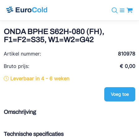
Assortiment
+31 10 238 05 40
Merken
ONDA BPHE S62H-080 (FH),
info@eurocold.nl
Koudemiddelen
BOCK
F1=F2=S35, W1=W2=G42
Diensten
Downloads
EN
Castel
Nieuws
Artikel nummer:
810978
Over ons
Frigomec
Contact
Bruto prijs:
€ 0,00
Log in
AWA
Leverbaar in 4 - 6 weken
Onda
Voeg toe
VACON
REFFLEX®
Omschrijving
Johnson Controls
Doucette Industries
Technische specificaties