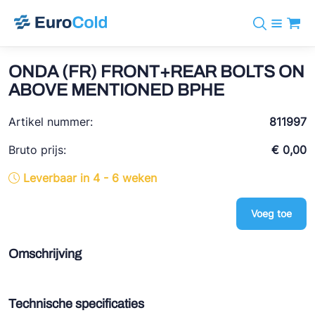
Assortiment
+31 10 238 05 40
Merken
ONDA (FR) FRONT+REAR BOLTS ON
info@eurocold.nl
Koudemiddelen
BOCK
ABOVE MENTIONED BPHE
Diensten
Downloads
EN
Castel
Nieuws
Artikel nummer:
811997
Over ons
Frigomec
Contact
Bruto prijs:
€ 0,00
Log in
AWA
Leverbaar in 4 - 6 weken
Onda
Voeg toe
VACON
REFFLEX®
Omschrijving
Johnson Controls
Doucette Industries
Technische specificaties