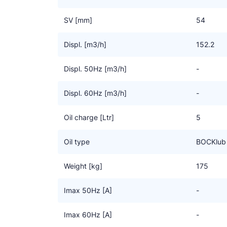
SV [mm]
54
Displ. [m3/h]
152.2
Displ. 50Hz [m3/h]
-
Displ. 60Hz [m3/h]
-
Oil charge [Ltr]
5
Oil type
BOCKlub
Weight [kg]
175
Imax 50Hz [A]
-
Imax 60Hz [A]
-