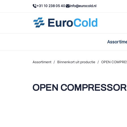
+31 10 238 05 40
info@eurocold.nl
Assortim
BOC
Caste
Assortiment
/
Binnenkort uit productie
/
OPEN COMPRESS
Frig
AWA
OPEN COMPRESSOR T
Onda
VAC
REFF
John