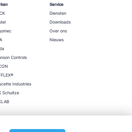
rken
Service
CK
Diensten
tel
Downloads
igomec
Over ons
A
Nieuws
da
nson Controls
CON
FFLEX®
cette Industries
 Schultze
KLAB