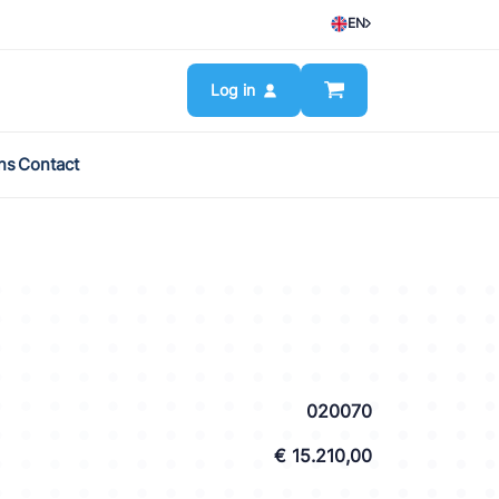
EN
Log in
ns
Contact
020070
€ 15.210,00