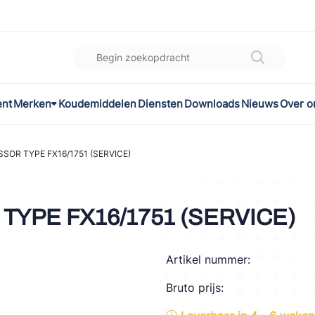
ent
Merken
Koudemiddelen
Diensten
Downloads
Nieuws
Over o
K
l
OR TYPE FX16/1751 (SERVICE)
omec
YPE FX16/1751 (SERVICE)
Artikel nummer:
ON
Bruto prijs:
LEX®
son Controls