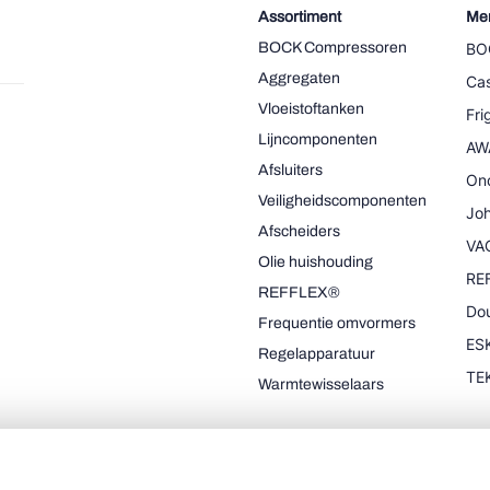
Assortiment
Me
BOCK Compressoren
BO
Aggregaten
Cas
Vloeistoftanken
Fr
Lijncomponenten
AW
Afsluiters
On
Veiligheidscomponenten
Joh
Afscheiders
VA
Olie huishouding
RE
REFFLEX®
Dou
Frequentie omvormers
ESK
Regelapparatuur
TE
Warmtewisselaars