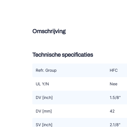
Douce
Zieh
Omschrijving
ESK 
TEK
Technische specificaties
Refr. Group
HFC
UL Y/N
Nee
DV [inch]
1.5/8"
DV [mm]
42
SV [inch]
2.1/8"