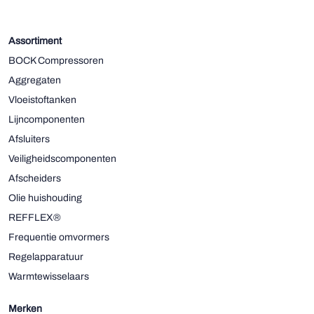
Ziehl-Abegg
ESK Schultze
Assortiment
BOCK Compressoren
TEKLAB
Aggregaten
Vloeistoftanken
Lijncomponenten
Afsluiters
Veiligheidscomponenten
Afscheiders
Olie huishouding
REFFLEX®
Frequentie omvormers
Regelapparatuur
Warmtewisselaars
Merken