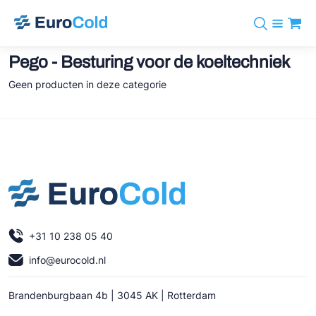
Assortiment
Pego - Besturing voor de koeltechniek
+31 10 238 05 40
Merken
info@eurocold.nl
Koudemiddelen
Geen producten in deze categorie
BOCK
Diensten
Downloads
EN
Castel
Nieuws
Over ons
Frigomec
Contact
Log in
AWA
Onda
VACON
+31 10 238 05 40
REFFLEX®
info@eurocold.nl
Johnson Controls
Brandenburgbaan 4b | 3045 AK | Rotterdam
Doucette Industries