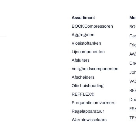
Assortiment
Me
BOCK Compressoren
BO
Aggregaten
Cas
Vloeistoftanken
Fr
Lijncomponenten
AW
Afsluiters
On
Veiligheidscomponenten
Joh
Afscheiders
VA
Olie huishouding
RE
REFFLEX®
Dou
Frequentie omvormers
ESK
Regelapparatuur
TE
Warmtewisselaars