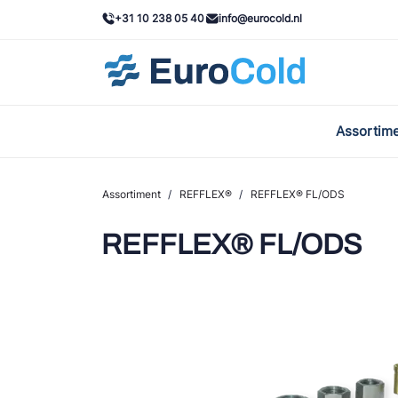
+31 10 238 05 40
info@eurocold.nl
Assortim
BOC
Caste
Assortiment
/
REFFLEX®
/
REFFLEX® FL/ODS
Frig
REFFLEX® FL/ODS
AWA
Onda
VAC
REFF
John