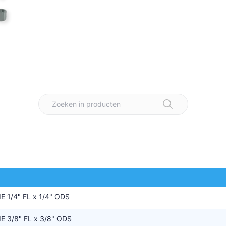
tte Industries
l-Abegg
Schultze
LAB
 1/4" FL x 1/4" ODS
 3/8" FL x 3/8" ODS