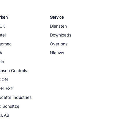
rken
Service
CK
Diensten
tel
Downloads
igomec
Over ons
A
Nieuws
da
nson Controls
CON
FFLEX®
cette Industries
 Schultze
KLAB