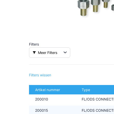
Douce
Zieh
ESK 
TEK
Filters
Meer Filters
Filters wissen
Artikel nummer
Type
200010
FL/ODS CONNECTIE
200015
FL/ODS CONNECTIE