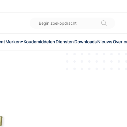
ent
Merken
Koudemiddelen
Diensten
Downloads
Nieuws
Over o
K
l
omec
ON
LEX®
son Controls