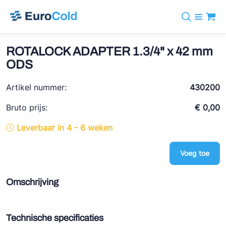
Assortiment
+31 10 238 05 40
Merken
ROTALOCK ADAPTER 1.3/4" x 42 mm
info@eurocold.nl
Koudemiddelen
BOCK
ODS
Diensten
Downloads
EN
Castel
Nieuws
Artikel nummer:
430200
Over ons
Frigomec
Contact
Bruto prijs:
€ 0,00
Log in
AWA
Leverbaar in 4 - 6 weken
Onda
Voeg toe
VACON
REFFLEX®
Omschrijving
Johnson Controls
Doucette Industries
Technische specificaties