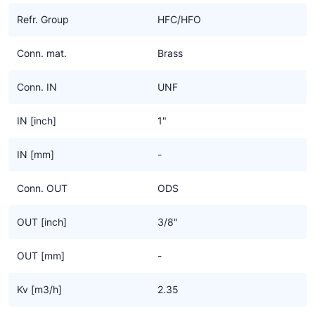
Ziehl-Abegg
Refr. Group
HFC/HFO
ESK Schultze
Conn. mat.
Brass
TEKLAB
Conn. IN
UNF
IN [inch]
1"
IN [mm]
-
Conn. OUT
ODS
OUT [inch]
3/8"
OUT [mm]
-
Kv [m3/h]
2.35