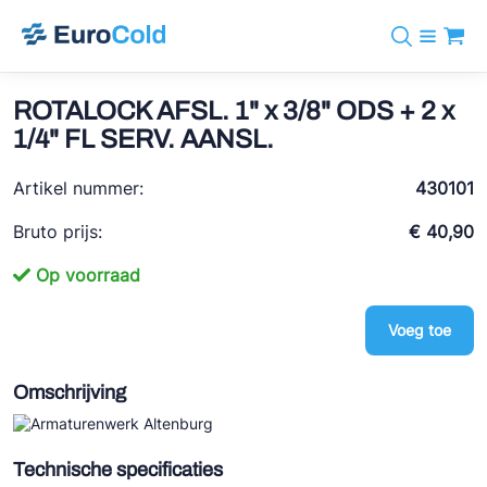
Assortiment
+31 10 238 05 40
Merken
ROTALOCK AFSL. 1" x 3/8" ODS + 2 x
info@eurocold.nl
Koudemiddelen
BOCK
1/4" FL SERV. AANSL.
Diensten
Downloads
EN
Castel
Nieuws
Artikel nummer:
430101
Over ons
Frigomec
Contact
Bruto prijs:
€ 40,90
Log in
AWA
Op voorraad
Onda
Voeg toe
VACON
REFFLEX®
Omschrijving
Johnson Controls
Doucette Industries
Technische specificaties