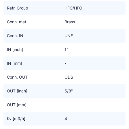
Ziehl-Abegg
Refr. Group
HFC/HFO
ESK Schultze
Conn. mat.
Brass
TEKLAB
Conn. IN
UNF
IN [inch]
1"
IN [mm]
-
Conn. OUT
ODS
OUT [inch]
5/8"
OUT [mm]
-
Kv [m3/h]
4