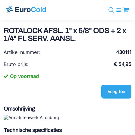
Assortiment
+31 10 238 05 40
Merken
ROTALOCK AFSL. 1" x 5/8" ODS + 2 x
info@eurocold.nl
Koudemiddelen
BOCK
1/4" FL SERV. AANSL.
Diensten
Downloads
EN
Castel
Nieuws
Artikel nummer:
430111
Over ons
Frigomec
Contact
Bruto prijs:
€ 54,95
Log in
AWA
Op voorraad
Onda
Voeg toe
VACON
REFFLEX®
Omschrijving
Johnson Controls
Doucette Industries
Technische specificaties