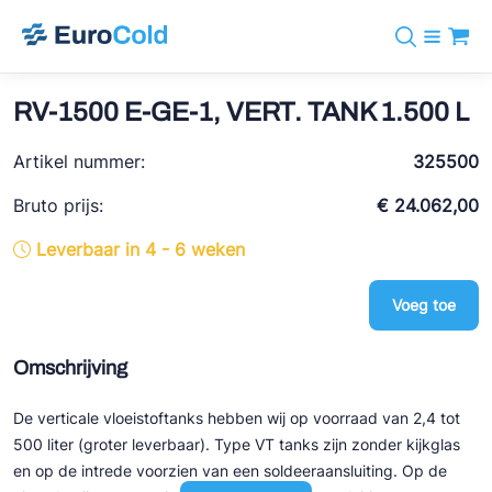
Assortiment
+31 10 238 05 40
Merken
RV-1500 E-GE-1, VERT. TANK 1.500 L
info@eurocold.nl
Koudemiddelen
BOCK
Diensten
Artikel nummer:
Downloads
EN
325500
Castel
Nieuws
Over ons
Bruto prijs:
€ 24.062,00
Frigomec
Contact
Leverbaar in 4 - 6 weken
Log in
AWA
Onda
Voeg toe
VACON
Omschrijving
REFFLEX®
De verticale vloeistoftanks hebben wij op voorraad van 2,4 tot
Johnson Controls
500 liter (groter leverbaar). Type VT tanks zijn zonder kijkglas
Doucette Industries
en op de intrede voorzien van een soldeeraansluiting. Op de