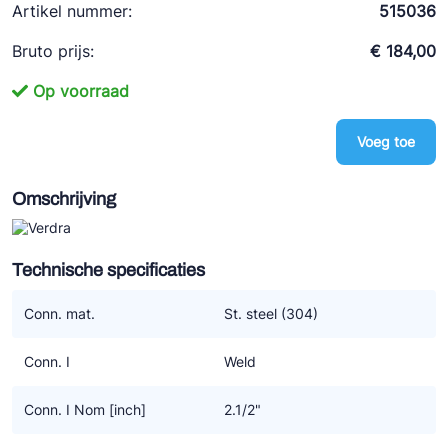
Artikel nummer:
515036
Ziehl-Abegg
Bruto prijs:
€ 184,00
ESK Schultze
TEKLAB
Op voorraad
Voeg toe
Omschrijving
Technische specificaties
Conn. mat.
St. steel (304)
Conn. I
Weld
Conn. I Nom [inch]
2.1/2"