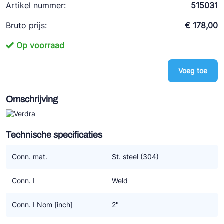
Artikel nummer:
515031
Ziehl-Abegg
Bruto prijs:
€ 178,00
ESK Schultze
TEKLAB
Op voorraad
Voeg toe
Omschrijving
Technische specificaties
Conn. mat.
St. steel (304)
Conn. I
Weld
Conn. I Nom [inch]
2"