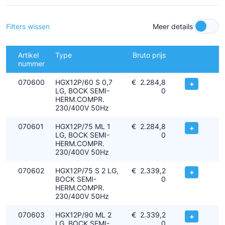
schakelkast
- Bij verdampingstemperaturen hoger dan 15°C moet esterolie
BOCKlub E85 worden gebruikt
Filters wissen
Meer details
- Uitstekend loopcomfort
- Efficiency en betrouwbaarheid van het hoogste niveau
Artikel
Type
Bruto prijs
- Onderhoudsvriendelijk door o.a. gemakkelijk te verwisselen
nummer
motor
070600
HGX12P/60 S 0,7
€
2.284,8
+
- Een oliepomp, derhalve zeer geschikt voor toerenregeling met
LG, BOCK SEMI-
0
een frequentie omvormer
HERM.COMPR.
230/400V 50Hz
Geschikt voor zowel HFO (A2L) - als chloorvrije HFC
koudemiddelen (A1)
070601
HGX12P/75 ML 1
€
2.284,8
+
LG, BOCK SEMI-
0
HERM.COMPR.
230/400V 50Hz
070602
HGX12P/75 S 2 LG,
€
2.339,2
+
BOCK SEMI-
0
HERM.COMPR.
230/400V 50Hz
070603
HGX12P/90 ML 2
€
2.339,2
+
LG, BOCK SEMI-
0