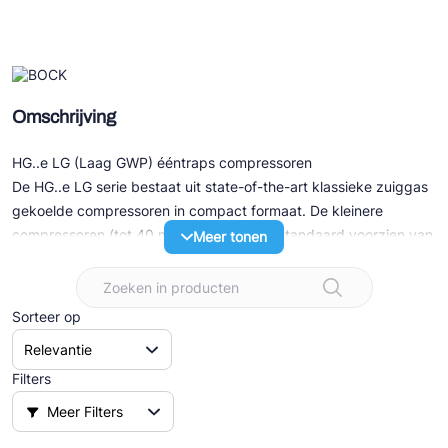
Ziehl-Abegg
ESK Schultze
TEKLAB
Omschrijving
HG..e LG (Laag GWP) ééntraps compressoren
De HG..e LG serie bestaat uit state-of-the-art klassieke zuiggas
gekoelde compressoren in compact formaat. De kleinere
compressoren (tot 40 m3/h – 60Hz) zijn standaard voorzien van
Meer tonen
een 230/400V 50Hz 3-fasen elektromotor. De grotere modellen
(v.a. 41 m3/h – 50Hz) hebben allen een 3x400V 50Hz part
winding motor.
Sorteer op
Speciale eigenschappen:
- Speciale afdichtingen voor gebruik van zowel HFO – als HFC
Filters
koudemiddelen
Meer Filters
- Elektronische motorbeveiliging voor aansluiting in externe