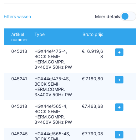
- Een oliepomp, derhalve zeer geschikt voor toerenregeling met
een frequentie omvormer
- Sterk verbeterd door optimalisatie van motor-efficiency,
Filters wissen
Meer details
gasstroom en kleppensysteem
Geschikt voor conventionele – of chloorvrije HFC koudemiddelen
Artikel
Type
Bruto prijs
nummer
045213
HGX44e/475-4,
€
6.919,6
+
BOCK SEMI-
8
HERM.COMPR.
3x400V 50Hz PW
045241
HGX44e/475-4S,
€
7.180,80
+
BOCK SEMI-
HERM.COMPR.
3x400V 50Hz PW
045218
HGX44e/565-4,
€
7.463,68
+
BOCK SEMI-
HERM.COMPR.
3x400V 50Hz PW
045245
HGX44e/565-4S,
€
7.790,08
+
BOCK SEMI-