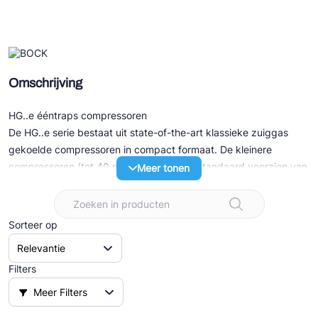
Ziehl-Abegg
ESK Schultze
TEKLAB
Omschrijving
HG..e ééntraps compressoren
De HG..e serie bestaat uit state-of-the-art klassieke zuiggas
gekoelde compressoren in compact formaat. De kleinere
compressoren (tot 40 m3/h – 60Hz) zijn standaard voorzien van
Meer tonen
een 230/400V 50Hz 3-fasen elektromotor. De grotere modellen
(v.a. 41 m3/h – 50Hz) hebben allen een 3x400V 50Hz part
winding motor.
Sorteer op
Speciale eigenschappen:
- Uitstekend loopcomfort
- Efficiency en betrouwbaarheid van het hoogste niveau
Filters
- Onderhoudsvriendelijk door o.a. gemakkelijk te verwisselen
Meer Filters
motor