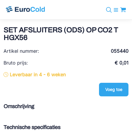
Assortiment
+31 10 238 05 40
Merken
SET AFSLUITERS (ODS) OP CO2 T
info@eurocold.nl
Koudemiddelen
BOCK
HGX56
Diensten
Downloads
EN
Castel
Nieuws
Artikel nummer:
055440
Over ons
Frigomec
Contact
Bruto prijs:
€ 0,01
Log in
AWA
Leverbaar in 4 - 6 weken
Onda
Voeg toe
VACON
REFFLEX®
Omschrijving
Johnson Controls
Doucette Industries
Technische specificaties