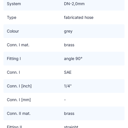
System
DN-2,0mm
In de omschrijving van de slang wordt met een letter combinatie
aangegeven welke fittingen er bevestigd zijn. Zo heeft type R/R
Type
fabricated hose
twee Rechte fittingen, H/H twee Haakse fittingen en de H/R een
combinatie van die twee.
Colour
grey
Verder is het nog mogelijk om de haakse fitting in een gewenste
Conn. I mat.
brass
positie te draaien, de zogenaamde A, B, C of D positie. Deze is
te herkennen aan H2A, H2B, etc. Positie A is altijd met de
Fitting I
angle 90°
buiging van de slang mee. De volgende posities zijn telkens een
kwart slag gedraaid ten opzichte van positie A. (C wordt dan
Conn. I
SAE
tegengesteld aan de buiging van de slang, ook wel “contra”
genoemd) Meer hierover is terug te vinden op de website van
Conn. I [inch]
1/4"
REFFLEX®.
Conn. I [mm]
-
Conn. II mat.
brass
Fitting II
straight