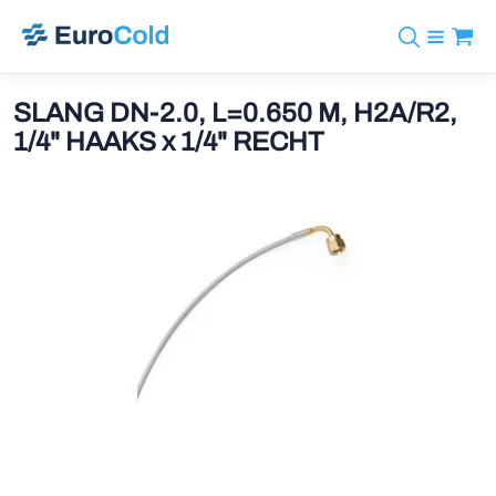
Assortiment
+31 10 238 05 40
Merken
SLANG DN-2.0, L=0.650 M, H2A/R2,
info@eurocold.nl
Koudemiddelen
BOCK
1/4" HAAKS x 1/4" RECHT
Diensten
Downloads
EN
Castel
Nieuws
Over ons
Frigomec
Contact
Log in
AWA
Onda
VACON
REFFLEX®
Johnson Controls
Doucette Industries