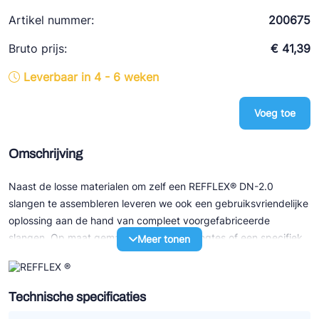
Ziehl-Abegg
Artikel nummer:
200675
ESK Schultze
Bruto prijs:
€ 41,39
TEKLAB
Leverbaar in 4 - 6 weken
Voeg toe
Omschrijving
Naast de losse materialen om zelf een REFFLEX® DN-2.0
slangen te assembleren leveren we ook een gebruiksvriendelijke
oplossing aan de hand van compleet voorgefabriceerde
slangen. Op maat gemaakt, standaard lengtes of een specifiek
Meer tonen
door de klant opgegeven vorm en afmeting, en voorzien van
een combinatie van fittingen. Denk daarbij aan rechte -, haakse
– en soldeerfittingen. Maar ook speciale combinaties met T-
Technische specificaties
stukken of schroefnippels behoort tot de mogelijkheden.