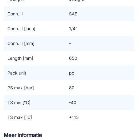
Conn. II
SAE
Conn. II [inch]
1/4"
Conn. II [mm]
-
Length [mm]
650
Pack unit
pc
PS max [bar]
80
TS min [°C]
-40
TS max [°C]
+115
Meer informatie