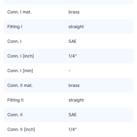
wartelmoer weergegeven door middel van een 2 resp. 3 voor
1/4” of 3/8”, bijvoorbeeld R2/H3.
Conn. I mat.
brass
Verder is het nog mogelijk om de haakse fitting in een gewenste
Fitting I
straight
positie te draaien, de zogenaamde A, B, C of D positie. Deze is
te herkennen aan H2A, H3B, etc. Positie A is altijd met de
Conn. I
SAE
buiging van de slang mee. De volgende posities zijn telkens een
kwart slag gedraaid ten opzichte van positie A. (C wordt dan
Conn. I [inch]
1/4"
tegengesteld aan de buiging van de slang, ook wel “contra”
genoemd) Meer hierover is terug te vinden op de website van
Conn. I [mm]
-
REFFLEX®.
Conn. II mat.
brass
Fitting II
straight
Conn. II
SAE
Conn. II [inch]
1/4"