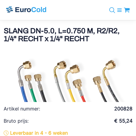
Assortiment
+31 10 238 05 40
Merken
SLANG DN-5.0, L=0.750 M, R2/R2,
info@eurocold.nl
Koudemiddelen
BOCK
1/4" RECHT x 1/4" RECHT
Diensten
Downloads
EN
Castel
Nieuws
Over ons
Frigomec
Contact
Log in
AWA
Onda
VACON
REFFLEX®
Artikel nummer:
200828
Johnson Controls
Bruto prijs:
€ 55,24
Doucette Industries
Leverbaar in 4 - 6 weken