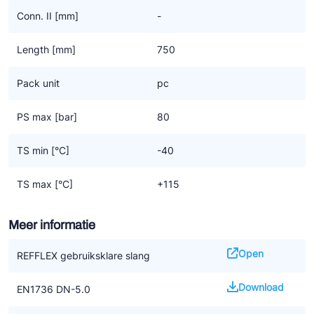
Conn. II [mm]
-
Length [mm]
750
Pack unit
pc
PS max [bar]
80
TS min [°C]
-40
TS max [°C]
+115
Meer informatie
Open
REFFLEX gebruiksklare slang
Download
EN1736 DN-5.0