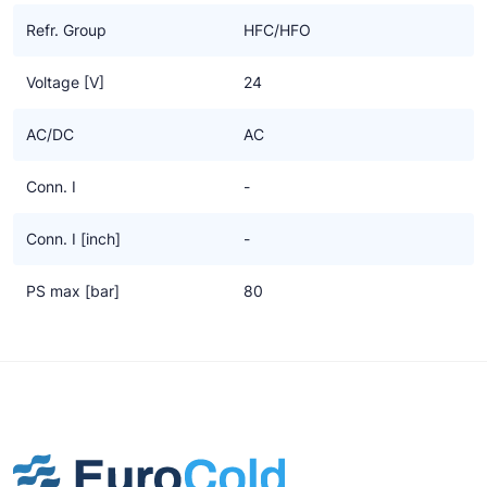
Ziehl-Abegg
Refr. Group
HFC/HFO
ESK Schultze
Voltage [V]
24
TEKLAB
AC/DC
AC
Conn. I
-
Conn. I [inch]
-
PS max [bar]
80