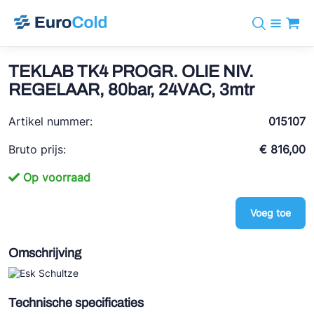
Assortiment
+31 10 238 05 40
Merken
TEKLAB TK4 PROGR. OLIE NIV.
info@eurocold.nl
Koudemiddelen
BOCK
REGELAAR, 80bar, 24VAC, 3mtr
Diensten
Downloads
EN
Castel
Nieuws
Artikel nummer:
015107
Over ons
Frigomec
Contact
Bruto prijs:
€ 816,00
Log in
AWA
Op voorraad
Onda
Voeg toe
VACON
REFFLEX®
Omschrijving
Johnson Controls
Doucette Industries
Technische specificaties