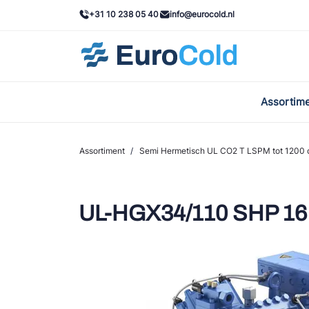
+31 10 238 05 40
info@eurocold.nl
Assortim
BOC
Caste
Assortiment
/
Semi Hermetisch UL CO2 T LSPM tot 1200 
Frig
AWA
UL-HGX34/110 SHP 16
Onda
VAC
REFF
John