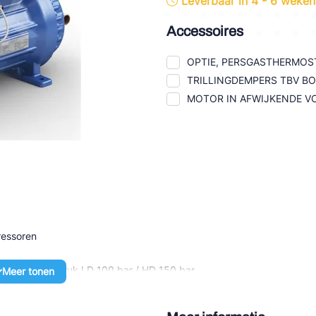
Leverbaar in 4 - 6 weken
tte Industries
Accessoires
l-Abegg
OPTIE, PERSGASTHERMOST
Schultze
TRILLINGDEMPERS TBV 
MOTOR IN AFWIJKENDE VO
LAB
ressoren
 stilstaande druk LD 100 bar / HD 150 bar
Meer tonen
 systeem dankzij een specifiek CO2 design