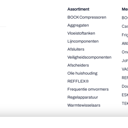
Assortiment
Me
BOCK Compressoren
BO
Aggregaten
Cas
Vloeistoftanken
Fr
Lijncomponenten
AW
Afsluiters
On
Veiligheidscomponenten
Joh
Afscheiders
VA
Olie huishouding
RE
REFFLEX®
Dou
Frequentie omvormers
ESK
Regelapparatuur
TE
Warmtewisselaars