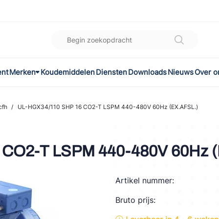
ent
Merken
Koudemiddelen
Diensten
Downloads
Nieuws
Over o
K
l
cfh
/
UL-HGX34/110 SHP 16 CO2-T LSPM 440-480V 60Hz (EX.AFSL.)
omec
 CO2-T LSPM 440-480V 60Hz (
Artikel nummer:
ON
Bruto prijs:
LEX®
son Controls