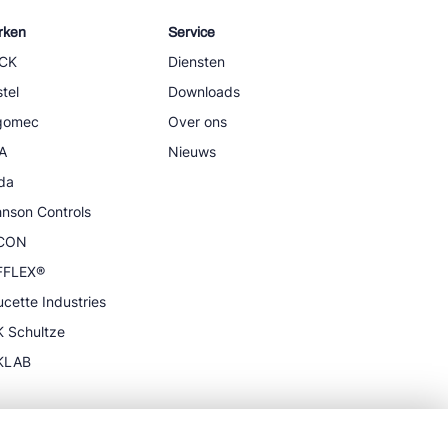
rken
Service
CK
Diensten
tel
Downloads
igomec
Over ons
A
Nieuws
da
nson Controls
CON
FFLEX®
cette Industries
 Schultze
KLAB