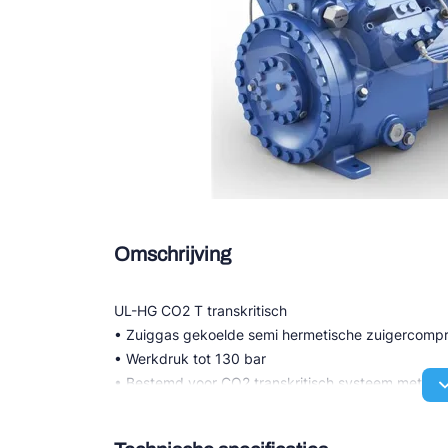
Douce
Zieh
ESK 
TEK
Omschrijving
UL-HG CO2 T transkritisch
• Zuiggas gekoelde semi hermetische zuigercomp
• Werkdruk tot 130 bar
• Bestemd voor CO2 transkritisch systeem met een
• Hoogst mogelijke efficiency voor compressor en