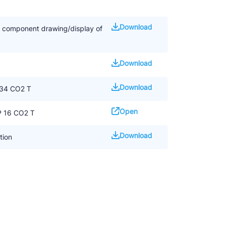
Download
d component drawing/display of
Download
Download
X34 CO2 T
Open
 16 CO2 T
Download
tion