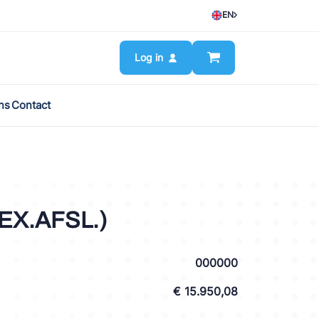
EN
Log in
ns
Contact
EX.AFSL.)
000000
€ 15.950,08