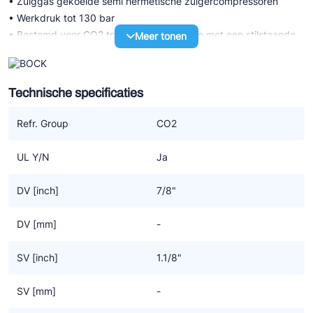
• Zuiggas gekoelde semi hermetische zuigercompressoren
• Werkdruk tot 130 bar
• Bestemd voor CO2 transkritisch systeem met een stilstaande
Meer tonen
druk LD 100 bar / HD 150 bar
• Hoogst mogelijke efficiency voor compressor en systeem
dankzij een specifiek CO2 design
Technische specificaties
UL-HG P CO2 T transkritisch (LSPM)
Refr. Group
CO2
• Serie met LSPM motor technologie (LSPM=Line Start
Permanent Magnet) met verder dezelfde technische
UL Y/N
Ja
karakteristiek als de serie met standaard motor
• De hogere graad van efficiency door LSPM motor technologie
DV [inch]
7/8"
resulteert ook in lagere bedrijfskosten
• Werkt synchroon, zonder slip dus daarom op hogere
DV [mm]
-
snelheden dan de standaard motoren die dat niet hebben maar
tegelijkertijd even robuust zijn
SV [inch]
1.1/8"
• Een hogere massastroom van het koudemiddel voor meer
koel- of verwarmingscapaciteit
SV [mm]
-
• Geen krachtverlies in de rotor, wat resulteert in gemiddeld 6%