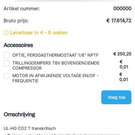
Ziehl-Abegg
Artikel nummer:
000000
ESK Schultze
Bruto prijs:
€ 17.614,72
TEKLAB
Leverbaar in 4 - 6 weken
Accessoires
€ 250,25
OPTIE, PERSGASTHERMOSTAAT 1/8" NPTF
€
TRILLINGDEMPERS TBV BOVENGENOEMDE
0,01
COMPRESSOR
€
MOTOR IN AFWIJKENDE VOLTAGE EN/OF -
0,01
FREQUENTIE
Voeg toe
Omschrijving
UL-HG CO2 T transkritisch