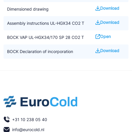
F-gassen
Download
Dimensioned drawing
• De aanwijzingen in de handleiding voor het installeren van CO2
compressoren moeten worden opgevolgd
Download
Assembly instructions UL-HGX34 CO2 T
• We benadrukken dat alle beschikbare informatie gebaseerd is
op de op dat moment geldende kennisniveau. Het kan zijn dat
Open
BOCK VAP UL-HGX34/170 SP 28 CO2 T
dit op termijn gewijzigd wordt door nieuwe ontwikkelingen
Download
BOCK Declaration of incorporation
Underwriters Laboratories gecertificeerd. Underwriters
Laboratories Inc. (UL) uit de USA is een door de U.S. Federal
Agency OSHA (Occupational Safety and Health Administration)
erkend laboratorium dat producten en componenten test op
veiligheid volgens de relevante standaards. Het verkrijgen van
een UL getest markering is doorgaans vereist voor de Noord-
Amerikaanse markt.
+31 10 238 05 40
info@eurocold.nl