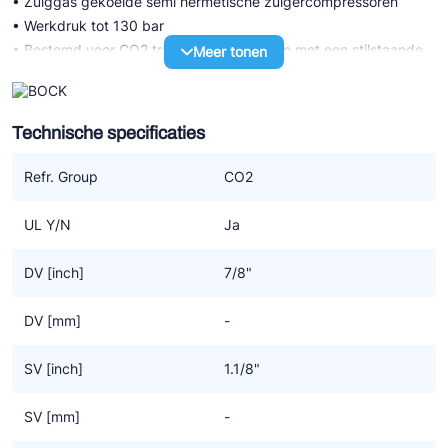
• Zuiggas gekoelde semi hermetische zuigercompressoren
• Werkdruk tot 130 bar
• Bestemd voor CO2 transkritisch systeem met een stilstaande
Meer tonen
druk LD 100 bar / HD 150 bar
• Hoogst mogelijke efficiency voor compressor en systeem
dankzij een specifiek CO2 design
Technische specificaties
UL-HG P CO2 T transkritisch (LSPM)
Refr. Group
CO2
• Serie met LSPM motor technologie (LSPM=Line Start
Permanent Magnet) met verder dezelfde technische
UL Y/N
Ja
karakteristiek als de serie met standaard motor
• De hogere graad van efficiency door LSPM motor technologie
DV [inch]
7/8"
resulteert ook in lagere bedrijfskosten
• Werkt synchroon, zonder slip dus daarom op hogere
DV [mm]
-
snelheden dan de standaard motoren die dat niet hebben maar
tegelijkertijd even robuust zijn
SV [inch]
1.1/8"
• Een hogere massastroom van het koudemiddel voor meer
koel- of verwarmingscapaciteit
SV [mm]
-
• Geen krachtverlies in de rotor, wat resulteert in gemiddeld 6%