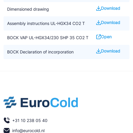
F-gassen
Download
Dimensioned drawing
• De aanwijzingen in de handleiding voor het installeren van CO2
compressoren moeten worden opgevolgd
Download
Assembly instructions UL-HGX34 CO2 T
• We benadrukken dat alle beschikbare informatie gebaseerd is
op de op dat moment geldende kennisniveau. Het kan zijn dat
Open
BOCK VAP UL-HGX34/230 SHP 35 CO2 T
dit op termijn gewijzigd wordt door nieuwe ontwikkelingen
Download
BOCK Declaration of incorporation
Underwriters Laboratories gecertificeerd. Underwriters
Laboratories Inc. (UL) uit de USA is een door de U.S. Federal
Agency OSHA (Occupational Safety and Health Administration)
erkend laboratorium dat producten en componenten test op
veiligheid volgens de relevante standaards. Het verkrijgen van
een UL getest markering is doorgaans vereist voor de Noord-
Amerikaanse markt.
+31 10 238 05 40
info@eurocold.nl