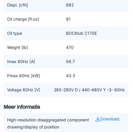
meer opbrengst
Displ. [cfh]
882
• Flexibele inzet via de netspanning of frequentie omvormer
Oil charge [fl.oz]
81
Specifieke eigenschappen CO2 transkritisch technologie
• Hoge efficiency tegen de laagste bedrijfskosten
Oil type
BOCKlub C170E
• Duurzame compressor design door gebruik van de hoogste
kwaliteit componenten
Weight [lb]
470
• Betrouwbaar en een veilige smering door gebruik van een
oliepomp
Imax 60Hz [A]
56.7
• Goede karakteristieken met lage vibraties, - pulsaties en
geluidsarm
Pmax 60Hz [kW]
43.3
• Groot bereik van gebruikslimieten en frequentie voor zoveel
mogelijk toepassingen
Voltage 60Hz [V]
265-290V D / 440-480V Y -3- 60Hz
• Overdrukventielen aan zowel de zuig – als aan de drukzijde
Meer informatie
Belangrijke informatie
• CO2 applicaties vragen om een nieuw soort systeem en
Download
High-resolution disaggregated component
controle
drawing/display of position
• Het is nog geen algemene oplossing voor het vervangen van