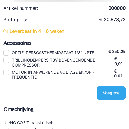
Ziehl-Abegg
Artikel nummer:
000000
ESK Schultze
Bruto prijs:
€ 20.878,72
TEKLAB
Leverbaar in 4 - 6 weken
Accessoires
€ 250,25
OPTIE, PERSGASTHERMOSTAAT 1/8" NPTF
€
TRILLINGDEMPERS TBV BOVENGENOEMDE
0,01
COMPRESSOR
€
MOTOR IN AFWIJKENDE VOLTAGE EN/OF -
0,01
FREQUENTIE
Voeg toe
Omschrijving
UL-HG CO2 T transkritisch