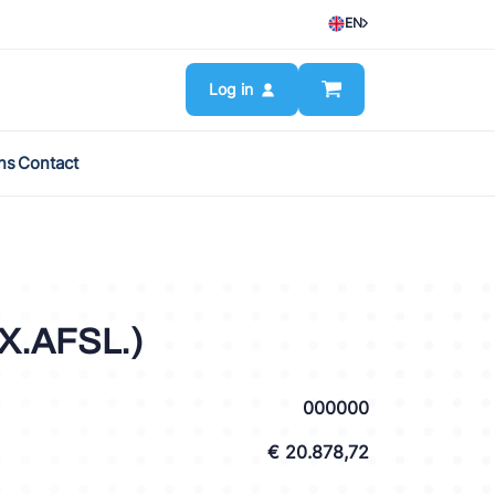
EN
Log in
ns
Contact
X.AFSL.)
000000
€ 20.878,72