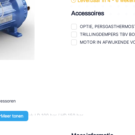
Leverbaar in 4 - 6 weken
tte Industries
Accessoires
l-Abegg
OPTIE, PERSGASTHERMOST
Schultze
TRILLINGDEMPERS TBV 
MOTOR IN AFWIJKENDE VO
LAB
ressoren
 stilstaande druk LD 100 bar / HD 150 bar
Meer tonen
 systeem dankzij een specifiek CO2 design