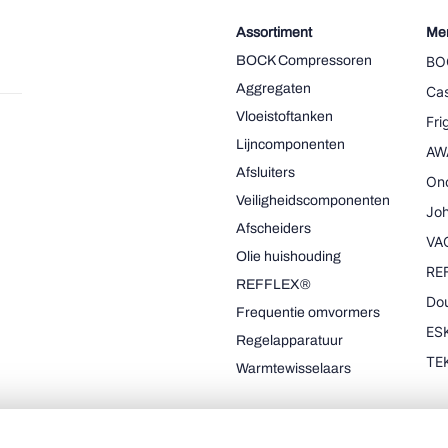
Assortiment
Me
BOCK Compressoren
BO
Aggregaten
Cas
Vloeistoftanken
Fr
Lijncomponenten
AW
Afsluiters
On
Veiligheidscomponenten
Joh
Afscheiders
VA
Olie huishouding
RE
REFFLEX®
Dou
Frequentie omvormers
ESK
Regelapparatuur
TE
Warmtewisselaars