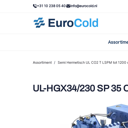
+31 10 238 05 40
info@eurocold.nl
Assortim
BOC
Caste
Assortiment
/
Semi Hermetisch UL CO2 T LSPM tot 1200 
Frig
AWA
UL-HGX34/230 SP 35 
Onda
VAC
REFF
John