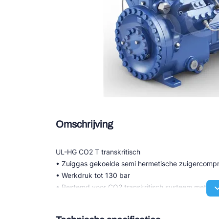
Douce
Zieh
ESK 
TEK
Omschrijving
UL-HG CO2 T transkritisch
• Zuiggas gekoelde semi hermetische zuigercomp
• Werkdruk tot 130 bar
• Bestemd voor CO2 transkritisch systeem met een
• Hoogst mogelijke efficiency voor compressor en