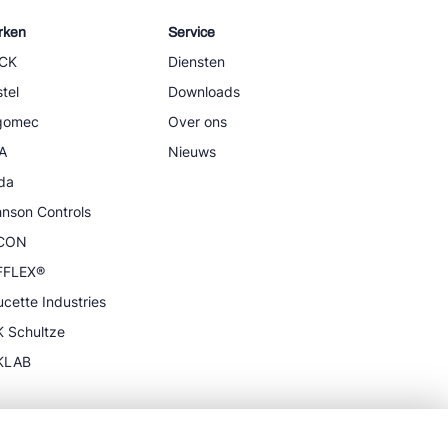
rken
Service
CK
Diensten
tel
Downloads
igomec
Over ons
A
Nieuws
da
nson Controls
CON
FFLEX®
cette Industries
 Schultze
KLAB