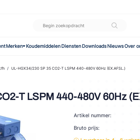
ent
Merken
Koudemiddelen
Diensten
Downloads
Nieuws
Over o
K
l
cfh
/
UL-HGX34/230 SP 35 CO2-T LSPM 440-480V 60Hz (EX.AFSL.)
omec
CO2-T LSPM 440-480V 60Hz (E
Artikel nummer:
ON
Bruto prijs:
LEX®
son Controls