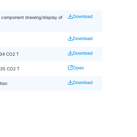
Download
d component drawing/display of
Download
Download
X34 CO2 T
Open
35 CO2 T
Download
tion