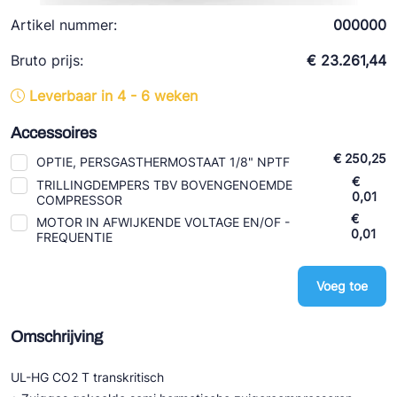
Ziehl-Abegg
Artikel nummer:
000000
ESK Schultze
Bruto prijs:
€ 23.261,44
TEKLAB
Leverbaar in 4 - 6 weken
Accessoires
€ 250,25
OPTIE, PERSGASTHERMOSTAAT 1/8" NPTF
€
TRILLINGDEMPERS TBV BOVENGENOEMDE
0,01
COMPRESSOR
€
MOTOR IN AFWIJKENDE VOLTAGE EN/OF -
0,01
FREQUENTIE
Voeg toe
Omschrijving
UL-HG CO2 T transkritisch