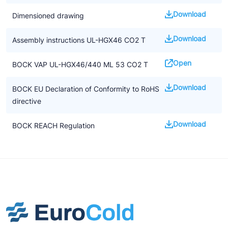
F-gassen
Download
Dimensioned drawing
• De aanwijzingen in de handleiding voor het installeren van CO2
compressoren moeten worden opgevolgd
Download
Assembly instructions UL-HGX46 CO2 T
• We benadrukken dat alle beschikbare informatie gebaseerd is
op de op dat moment geldende kennisniveau. Het kan zijn dat
Open
BOCK VAP UL-HGX46/440 ML 53 CO2 T
dit op termijn gewijzigd wordt door nieuwe ontwikkelingen
Download
BOCK EU Declaration of Conformity to RoHS
Underwriters Laboratories gecertificeerd. Underwriters
directive
Laboratories Inc. (UL) uit de USA is een door de U.S. Federal
Agency OSHA (Occupational Safety and Health Administration)
Download
BOCK REACH Regulation
erkend laboratorium dat producten en componenten test op
veiligheid volgens de relevante standaards. Het verkrijgen van
een UL getest markering is doorgaans vereist voor de Noord-
Amerikaanse markt.