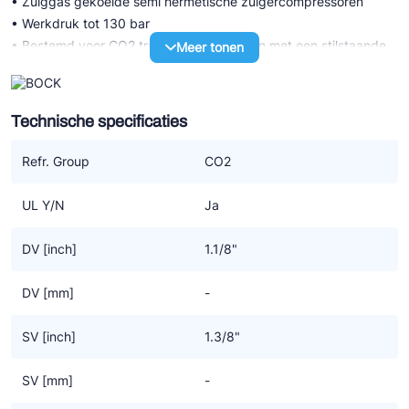
• Zuiggas gekoelde semi hermetische zuigercompressoren
• Werkdruk tot 130 bar
• Bestemd voor CO2 transkritisch systeem met een stilstaande
Meer tonen
druk LD 100 bar / HD 150 bar
• Hoogst mogelijke efficiency voor compressor en systeem
dankzij een specifiek CO2 design
Technische specificaties
UL-HG P CO2 T transkritisch (LSPM)
Refr. Group
CO2
• Serie met LSPM motor technologie (LSPM=Line Start
Permanent Magnet) met verder dezelfde technische
UL Y/N
Ja
karakteristiek als de serie met standaard motor
• De hogere graad van efficiency door LSPM motor technologie
DV [inch]
1.1/8"
resulteert ook in lagere bedrijfskosten
• Werkt synchroon, zonder slip dus daarom op hogere
DV [mm]
-
snelheden dan de standaard motoren die dat niet hebben maar
tegelijkertijd even robuust zijn
SV [inch]
1.3/8"
• Een hogere massastroom van het koudemiddel voor meer
koel- of verwarmingscapaciteit
SV [mm]
-
• Geen krachtverlies in de rotor, wat resulteert in gemiddeld 6%