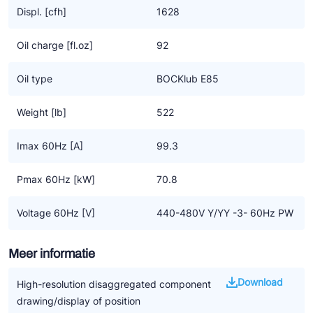
meer opbrengst
Displ. [cfh]
1628
• Flexibele inzet via de netspanning of frequentie omvormer
Oil charge [fl.oz]
92
Specifieke eigenschappen CO2 transkritisch technologie
• Hoge efficiency tegen de laagste bedrijfskosten
Oil type
BOCKlub E85
• Duurzame compressor design door gebruik van de hoogste
kwaliteit componenten
Weight [lb]
522
• Betrouwbaar en een veilige smering door gebruik van een
oliepomp
Imax 60Hz [A]
99.3
• Goede karakteristieken met lage vibraties, - pulsaties en
geluidsarm
Pmax 60Hz [kW]
70.8
• Groot bereik van gebruikslimieten en frequentie voor zoveel
mogelijk toepassingen
Voltage 60Hz [V]
440-480V Y/YY -3- 60Hz PW
• Overdrukventielen aan zowel de zuig – als aan de drukzijde
Meer informatie
Belangrijke informatie
• CO2 applicaties vragen om een nieuw soort systeem en
Download
High-resolution disaggregated component
controle
drawing/display of position
• Het is nog geen algemene oplossing voor het vervangen van