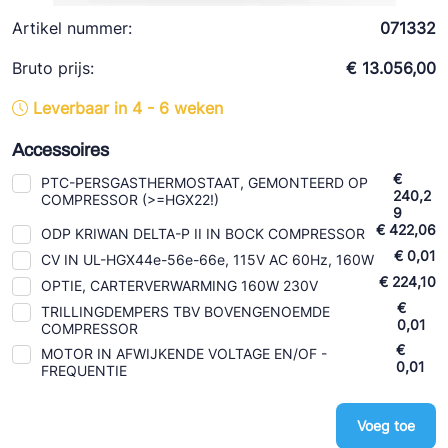
Ziehl-Abegg
Artikel nummer:
071332
ESK Schultze
Bruto prijs:
€ 13.056,00
TEKLAB
Leverbaar in 4 - 6 weken
Accessoires
€
PTC-PERSGASTHERMOSTAAT, GEMONTEERD OP
240,2
COMPRESSOR (>=HGX22!)
9
€ 422,06
ODP KRIWAN DELTA-P II IN BOCK COMPRESSOR
€ 0,01
CV IN UL-HGX44e-56e-66e, 115V AC 60Hz, 160W
€ 224,10
OPTIE, CARTERVERWARMING 160W 230V
€
TRILLINGDEMPERS TBV BOVENGENOEMDE
0,01
COMPRESSOR
€
MOTOR IN AFWIJKENDE VOLTAGE EN/OF -
0,01
FREQUENTIE
Voeg toe