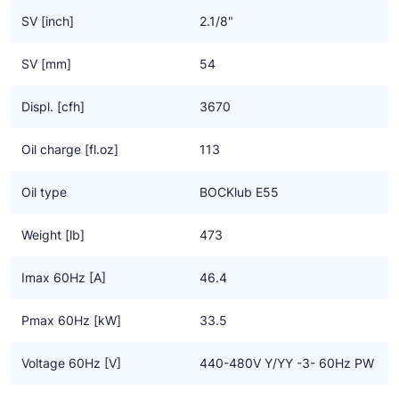
SV [inch]
2.1/8"
Geschikt voor conventionele – of chloorvrije HFC
koudemiddelen.
SV [mm]
54
Underwriters Laboratories gecertificeerd. Underwriters
Displ. [cfh]
3670
Laboratories Inc. (UL) uit de USA is een door de U.S. Federal
Agency OSHA (Occupational Safety and Health Administration)
Oil charge [fl.oz]
113
erkend laboratorium dat producten en componenten test op
veiligheid volgens de relevante standaards. Het verkrijgen van
Oil type
BOCKlub E55
een UL getest markering is doorgaans vereist voor de Noord-
Amerikaanse markt.
Weight [lb]
473
Imax 60Hz [A]
46.4
Pmax 60Hz [kW]
33.5
Voltage 60Hz [V]
440-480V Y/YY -3- 60Hz PW