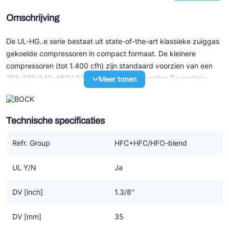
Omschrijving
De UL-HG..e serie bestaat uit state-of-the-art klassieke zuiggas
gekoelde compressoren in compact formaat. De kleinere
compressoren (tot 1.400 cfh) zijn standaard voorzien van een
265-290/440-480V 60Hz 3-fasen elektromotor. De grotere
Meer tonen
modellen (v.a. 1.750 cfh) hebben allen een 3x460V 60Hz part
winding motor.
Technische specificaties
Speciale eigenschappen:
- Uitstekend loopcomfort
Refr. Group
HFC+HFC/HFO-blend
- Efficiency en betrouwbaarheid van het hoogste niveau
- Onderhoudsvriendelijk door o.a. gemakkelijk te verwisselen
UL Y/N
Ja
motor
- Een oliepomp, derhalve zeer geschikt voor toerenregeling met
DV [inch]
1.3/8"
een frequentie omvormer
- Sterk verbeterd door optimalisatie van motor-efficiency,
DV [mm]
35
gasstroom en kleppensysteem