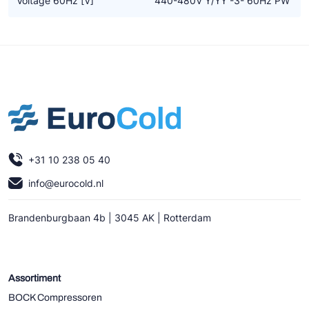
Voltage 60Hz [V]
440-480V Y/YY -3- 60Hz PW
+31 10 238 05 40
info@eurocold.nl
Brandenburgbaan 4b | 3045 AK | Rotterdam
Assortiment
BOCK Compressoren