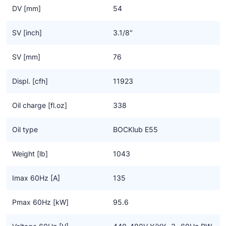
DV [mm]
54
SV [inch]
3.1/8"
SV [mm]
76
Displ. [cfh]
11923
Oil charge [fl.oz]
338
Oil type
BOCKlub E55
Weight [lb]
1043
Imax 60Hz [A]
135
Pmax 60Hz [kW]
95.6