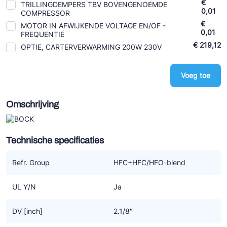
€
TRILLINGDEMPERS TBV BOVENGENOEMDE
Ziehl-Abegg
0,01
COMPRESSOR
€
MOTOR IN AFWIJKENDE VOLTAGE EN/OF -
ESK Schultze
0,01
FREQUENTIE
€ 219,12
TEKLAB
OPTIE, CARTERVERWARMING 200W 230V
Voeg toe
Omschrijving
Technische specificaties
Refr. Group
HFC+HFC/HFO-blend
UL Y/N
Ja
DV [inch]
2.1/8"