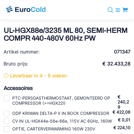
Assortiment
+31 10 238 05 40
Merken
UL-HGX88e/3235 ML 80, SEMI-HERM
info@eurocold.nl
Koudemiddelen
BOCK
COMPR 440-480V 60Hz PW
Diensten
Downloads
EN
Castel
Nieuws
Artikel nummer:
071347
Over ons
Frigomec
Contact
Bruto prijs:
€ 32.433,28
Log in
AWA
Leverbaar in 4 - 6 weken
Onda
Accessoires
VACON
€
PTC-PERSGASTHERMOSTAAT, GEMONTEERD OP
240,2
COMPRESSOR (>=HGX22!)
REFFLEX®
9
€ 422,06
ODP KRIWAN DELTA-P II IN BOCK COMPRESSOR
Johnson Controls
€ 0,01
CV IN UL-HGX44e-56e-66e, 115V AC 60Hz, 160W
Doucette Industries
€ 224,10
OPTIE, CARTERVERWARMING 160W 230V