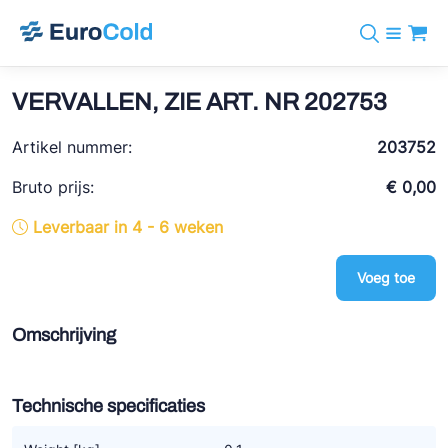
Assortiment
+31 10 238 05 40
Merken
VERVALLEN, ZIE ART. NR 202753
info@eurocold.nl
Koudemiddelen
BOCK
Diensten
Artikel nummer:
Downloads
EN
203752
Castel
Nieuws
Over ons
Bruto prijs:
€ 0,00
Frigomec
Contact
Leverbaar in 4 - 6 weken
Log in
AWA
Onda
Voeg toe
VACON
Omschrijving
REFFLEX®
Johnson Controls
Technische specificaties
Doucette Industries