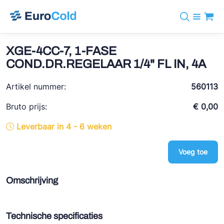
Assortiment
+31 10 238 05 40
Merken
XGE-4CC-7, 1-FASE
info@eurocold.nl
Koudemiddelen
BOCK
COND.DR.REGELAAR 1/4" FL IN, 4A
Diensten
Downloads
EN
Castel
Nieuws
Artikel nummer:
560113
Over ons
Frigomec
Contact
Bruto prijs:
€ 0,00
Log in
AWA
Leverbaar in 4 - 6 weken
Onda
Voeg toe
VACON
REFFLEX®
Omschrijving
Johnson Controls
Doucette Industries
Technische specificaties