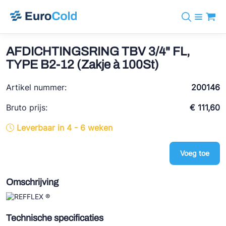
Assortiment
+31 10 238 05 40
Merken
AFDICHTINGSRING TBV 3/4" FL,
info@eurocold.nl
Koudemiddelen
BOCK
TYPE B2-12 (Zakje à 100St)
Diensten
Downloads
EN
Castel
Nieuws
Artikel nummer:
200146
Over ons
Frigomec
Contact
Bruto prijs:
€ 111,60
Log in
AWA
Leverbaar in 4 - 6 weken
Onda
Voeg toe
VACON
REFFLEX®
Omschrijving
Johnson Controls
Doucette Industries
Technische specificaties