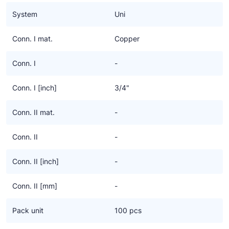
Ziehl-Abegg
System
Uni
ESK Schultze
Conn. I mat.
Copper
TEKLAB
Conn. I
-
Conn. I [inch]
3/4"
Conn. II mat.
-
Conn. II
-
Conn. II [inch]
-
Conn. II [mm]
-
Pack unit
100 pcs