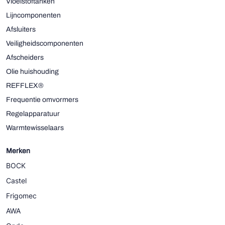
Vloeistoftanken
Lijncomponenten
Afsluiters
Veiligheidscomponenten
Afscheiders
Olie huishouding
REFFLEX®
Frequentie omvormers
Regelapparatuur
Warmtewisselaars
Merken
BOCK
Castel
Frigomec
AWA