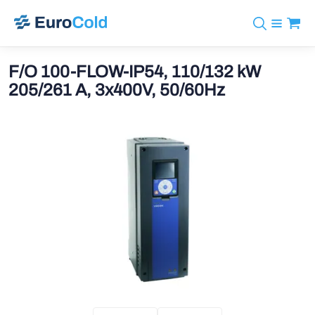
Assortiment
+31 10 238 05 40
Merken
F/O 100-FLOW-IP54, 110/132 kW
info@eurocold.nl
Koudemiddelen
BOCK
205/261 A, 3x400V, 50/60Hz
Diensten
Downloads
EN
Castel
Nieuws
Over ons
Frigomec
Contact
Log in
AWA
Onda
VACON
REFFLEX®
Johnson Controls
Doucette Industries