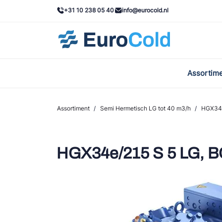
+31 10 238 05 40
info@eurocold.nl
Assortim
BOC
Caste
Assortiment
/
Semi Hermetisch LG tot 40 m3/h
/
HGX34e
Frig
AWA
HGX34e/215 S 5 LG,
Onda
VAC
REFF
John