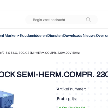
ent
Merken
Koudemiddelen
Diensten
Downloads
Nieuws
Over o
K
l
/215 S 5 LG, BOCK SEMI-HERM.COMPR. 230/400V 50Hz
omec
 BOCK SEMI-HERM.COMPR. 230
Artikel nummer:
ON
Bruto prijs:
LEX®
son Controls