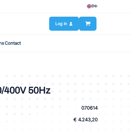
EN
Log in
ns
Contact
/400V 50Hz
070614
€ 4.243,20