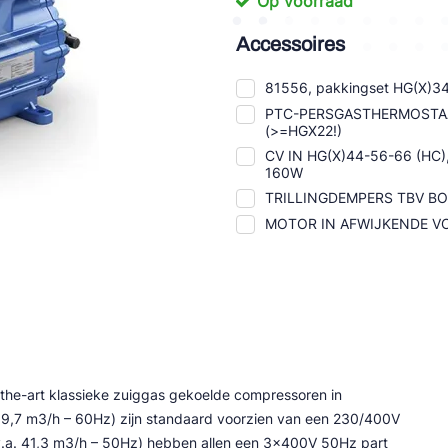
Op voorraad
tte Industries
Accessoires
l-Abegg
81556, pakkingset HG(X)3
Schultze
PTC-PERSGASTHERMOSTA
(>=HGX22!)
LAB
CV IN HG(X)44-56-66 (HC
160W
TRILLINGDEMPERS TBV 
MOTOR IN AFWIJKENDE VO
-the-art klassieke zuiggas gekoelde compressoren in
39,7 m3/h – 60Hz) zijn standaard voorzien van een 230/400V
v.a. 41,3 m3/h – 50Hz) hebben allen een 3x400V 50Hz part