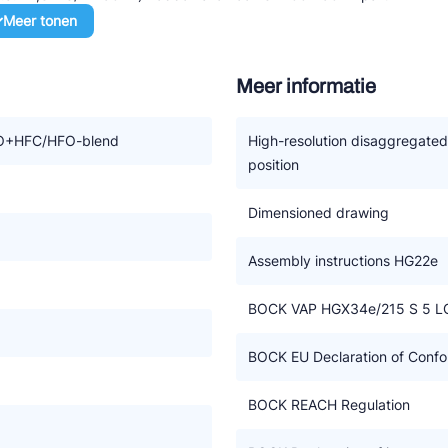
Meer tonen
Meer informatie
FO – als HFC koudemiddelen
n externe schakelkast
et esterolie BOCKlub E85 worden gebruikt
+HFC/HFO-blend
High-resolution disaggregate
position
iveau
erwisselen motor
Dimensioned drawing
nregeling met een frequentie omvormer
Assembly instructions HG22e
FC koudemiddelen (A1)
BOCK VAP HGX34e/215 S 5 L
BOCK EU Declaration of Confor
BOCK REACH Regulation