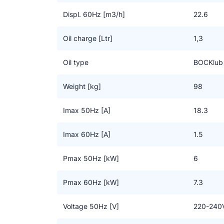
Displ. 60Hz [m3/h]
22.6
Oil charge [Ltr]
1,3
Oil type
BOCKlub
Weight [kg]
98
Imax 50Hz [A]
18.3
Imax 60Hz [A]
1.5
Pmax 50Hz [kW]
6
Pmax 60Hz [kW]
7.3
Voltage 50Hz [V]
220-240V