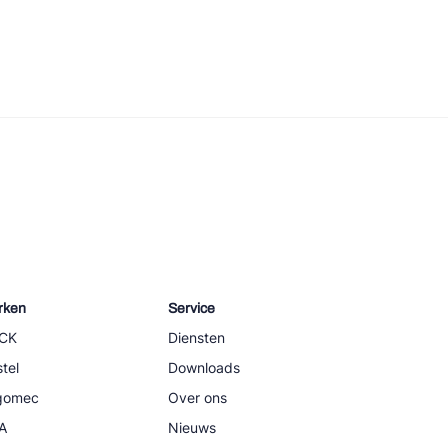
rken
Service
CK
Diensten
tel
Downloads
igomec
Over ons
A
Nieuws