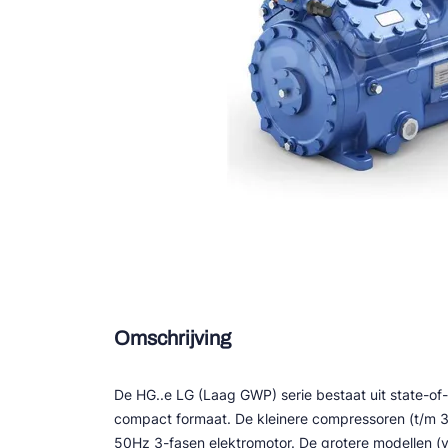
Douce
Zieh
ESK 
TEK
Omschrijving
De HG..e LG (Laag GWP) serie bestaat uit state-of
compact formaat. De kleinere compressoren (t/m 
50Hz 3-fasen elektromotor. De grotere modellen (