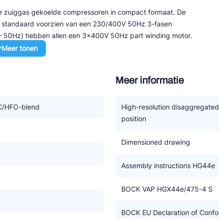
ieke zuiggas gekoelde compressoren in compact formaat. De
jn standaard voorzien van een 230/400V 50Hz 3-fasen
h – 50Hz) hebben allen een 3x400V 50Hz part winding motor.
Meer tonen
Meer informatie
iveau
erwisselen motor
nregeling met een frequentie omvormer
/HFO-blend
High-resolution disaggregate
ficiency, gasstroom en kleppensysteem
position
koudemiddelen.
Dimensioned drawing
Assembly instructions HG44e
BOCK VAP HGX44e/475-4 S
BOCK EU Declaration of Confor