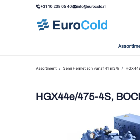
+31 10 238 05 40
info@eurocold.nl
Assortim
BOC
Caste
Assortiment
/
Semi Hermetisch vanaf 41 m3/h
/
HGX44e
Frig
AWA
HGX44e/475-4S, BOC
Onda
VAC
REFF
John