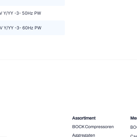
V Y/YY -3- 50Hz PW
V Y/YY -3- 60Hz PW
Assortiment
Me
BOCK Compressoren
BO
Aggregaten
Cas