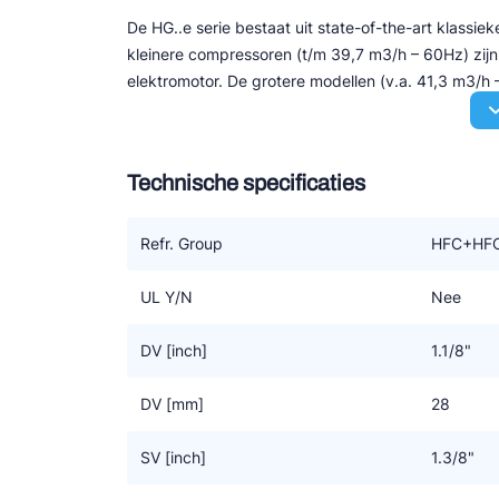
De HG..e serie bestaat uit state-of-the-art klass
kleinere compressoren (t/m 39,7 m3/h – 60Hz) zi
elektromotor. De grotere modellen (v.a. 41,3 m3/
Speciale eigenschappen:
- Uitstekend loopcomfort
Technische specificaties
- Efficiency en betrouwbaarheid van het hoogste n
- Onderhoudsvriendelijk door o.a. gemakkelijk te v
- Een oliepomp, derhalve zeer geschikt voor toere
Refr. Group
HFC+HFC
- Sterk verbeterd door optimalisatie van motor-ef
Geschikt voor conventionele – of chloorvrije HFC 
UL Y/N
Nee
DV [inch]
1.1/8"
DV [mm]
28
SV [inch]
1.3/8"