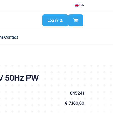
EN
Log in
ns
Contact
V 50Hz PW
045241
€ 7.180,80