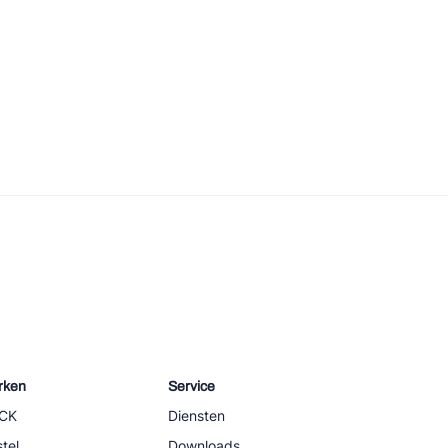
rken
Service
CK
Diensten
tel
Downloads