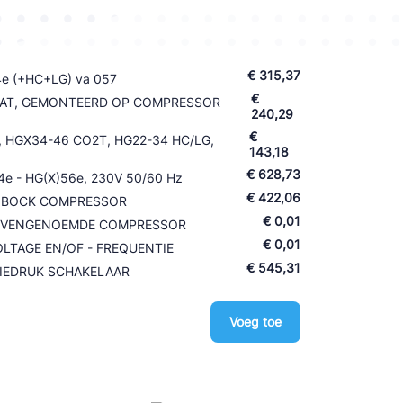
€ 315,37
4e (+HC+LG) va 057
€
AT, GEMONTEERD OP COMPRESSOR
240,29
€
), HGX34-46 CO2T, HG22-34 HC/LG,
143,18
€ 628,73
e - HG(X)56e, 230V 50/60 Hz
€ 422,06
IN BOCK COMPRESSOR
€ 0,01
BOVENGENOEMDE COMPRESSOR
€ 0,01
LTAGE EN/OF - FREQUENTIE
€ 545,31
LIEDRUK SCHAKELAAR
Voeg toe