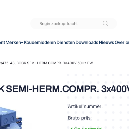
ent
Merken
Koudemiddelen
Diensten
Downloads
Nieuws
Over o
K
l
/475-4S, BOCK SEMI-HERM.COMPR. 3x400V 50Hz PW
omec
K SEMI-HERM.COMPR. 3x400
Artikel nummer:
ON
Bruto prijs:
LEX®
son Controls