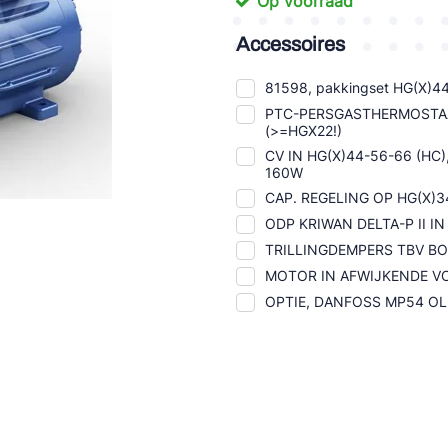
Op voorraad
tte Industries
Accessoires
l-Abegg
81598, pakkingset HG(X)4
Schultze
PTC-PERSGASTHERMOSTA
(>=HGX22!)
LAB
CV IN HG(X)44-56-66 (HC
160W
CAP. REGELING OP HG(X)34
ODP KRIWAN DELTA-P II 
TRILLINGDEMPERS TBV 
MOTOR IN AFWIJKENDE VO
OPTIE, DANFOSS MP54 O