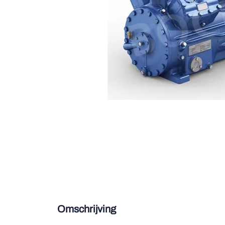
Douce
Zieh
ESK 
TEK
Omschrijving