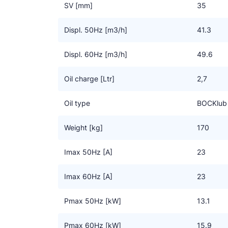
SV [mm]
35
Displ. 50Hz [m3/h]
41.3
Displ. 60Hz [m3/h]
49.6
Oil charge [Ltr]
2,7
Oil type
BOCKlub
Weight [kg]
170
Imax 50Hz [A]
23
Imax 60Hz [A]
23
Pmax 50Hz [kW]
13.1
Pmax 60Hz [kW]
15.9