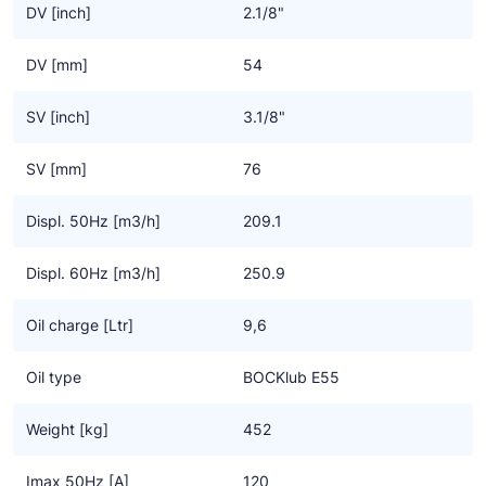
- Een oliepomp, derhalve zeer geschikt voor toerenregeling met
DV [inch]
2.1/8"
een frequentie omvormer
- Sterk verbeterd door optimalisatie van motor-efficiency,
DV [mm]
54
gasstroom en kleppensysteem
Geschikt voor conventionele – of chloorvrije HFC
SV [inch]
3.1/8"
koudemiddelen.
SV [mm]
76
Displ. 50Hz [m3/h]
209.1
Displ. 60Hz [m3/h]
250.9
Oil charge [Ltr]
9,6
Oil type
BOCKlub E55
Weight [kg]
452
Imax 50Hz [A]
120