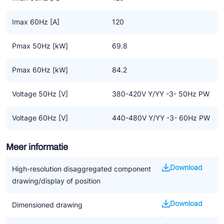
Imax 60Hz [A]
120
Pmax 50Hz [kW]
69.8
Pmax 60Hz [kW]
84.2
Voltage 50Hz [V]
380-420V Y/YY -3- 50Hz PW
Voltage 60Hz [V]
440-480V Y/YY -3- 60Hz PW
Meer informatie
Download
High-resolution disaggregated component
drawing/display of position
Download
Dimensioned drawing