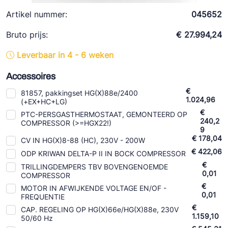
Ziehl-Abegg
Artikel nummer:
045652
ESK Schultze
Bruto prijs:
€ 27.994,24
TEKLAB
Leverbaar in 4 - 6 weken
Accessoires
€
81857, pakkingset HG(X)88e/2400
1.024,96
(+EX+HC+LG)
€
PTC-PERSGASTHERMOSTAAT, GEMONTEERD OP
240,2
COMPRESSOR (>=HGX22!)
9
€ 178,04
CV IN HG(X)8-88 (HC), 230V - 200W
€ 422,06
ODP KRIWAN DELTA-P II IN BOCK COMPRESSOR
€
TRILLINGDEMPERS TBV BOVENGENOEMDE
0,01
COMPRESSOR
€
MOTOR IN AFWIJKENDE VOLTAGE EN/OF -
0,01
FREQUENTIE
€
CAP. REGELING OP HG(X)66e/HG(X)88e, 230V
1.159,10
50/60 Hz