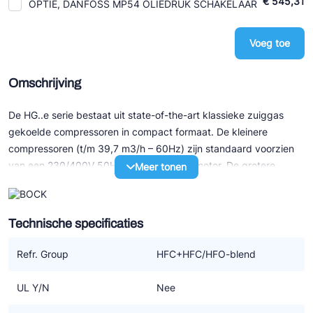
€ 545,31
OPTIE, DANFOSS MP54 OLIEDRUK SCHAKELAAR
Voeg toe
Omschrijving
De HG..e serie bestaat uit state-of-the-art klassieke zuiggas
gekoelde compressoren in compact formaat. De kleinere
compressoren (t/m 39,7 m3/h – 60Hz) zijn standaard voorzien
van een 230/400V 50Hz 3-fasen elektromotor. De grotere
Meer tonen
modellen (v.a. 41,3 m3/h – 50Hz) hebben allen een 3x400V
50Hz part winding motor.
Technische specificaties
Speciale eigenschappen:
- Uitstekend loopcomfort
Refr. Group
HFC+HFC/HFO-blend
- Efficiency en betrouwbaarheid van het hoogste niveau
- Onderhoudsvriendelijk door o.a. gemakkelijk te verwisselen
UL Y/N
Nee
motor