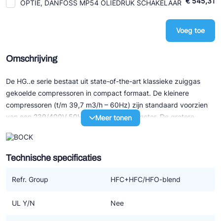
€ 545,31
OPTIE, DANFOSS MP54 OLIEDRUK SCHAKELAAR
Voeg toe
Omschrijving
De HG..e serie bestaat uit state-of-the-art klassieke zuiggas
gekoelde compressoren in compact formaat. De kleinere
compressoren (t/m 39,7 m3/h – 60Hz) zijn standaard voorzien
van een 230/400V 50Hz 3-fasen elektromotor. De grotere
Meer tonen
modellen (v.a. 41,3 m3/h – 50Hz) hebben allen een 3x400V
50Hz part winding motor.
Technische specificaties
Speciale eigenschappen:
- Uitstekend loopcomfort
Refr. Group
HFC+HFC/HFO-blend
- Efficiency en betrouwbaarheid van het hoogste niveau
- Onderhoudsvriendelijk door o.a. gemakkelijk te verwisselen
UL Y/N
Nee
motor