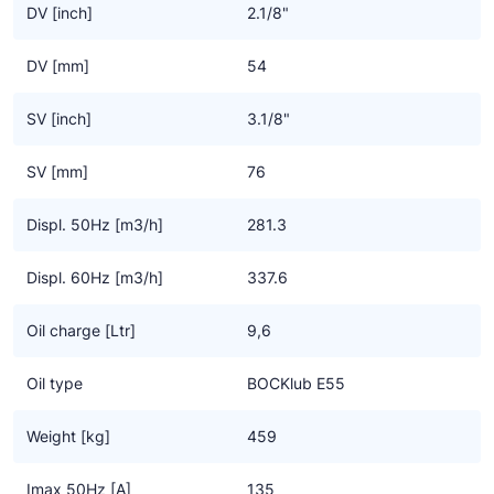
- Een oliepomp, derhalve zeer geschikt voor toerenregeling met
DV [inch]
2.1/8"
een frequentie omvormer
- Sterk verbeterd door optimalisatie van motor-efficiency,
DV [mm]
54
gasstroom en kleppensysteem
Geschikt voor conventionele – of chloorvrije HFC
SV [inch]
3.1/8"
koudemiddelen.
SV [mm]
76
Displ. 50Hz [m3/h]
281.3
Displ. 60Hz [m3/h]
337.6
Oil charge [Ltr]
9,6
Oil type
BOCKlub E55
Weight [kg]
459
Imax 50Hz [A]
135