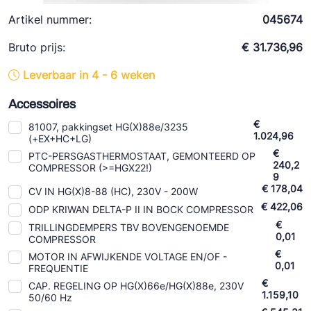
Ziehl-Abegg
Artikel nummer:
045674
ESK Schultze
Bruto prijs:
€ 31.736,96
TEKLAB
Leverbaar in 4 - 6 weken
Accessoires
€
81007, pakkingset HG(X)88e/3235
1.024,96
(+EX+HC+LG)
€
PTC-PERSGASTHERMOSTAAT, GEMONTEERD OP
240,2
COMPRESSOR (>=HGX22!)
9
€ 178,04
CV IN HG(X)8-88 (HC), 230V - 200W
€ 422,06
ODP KRIWAN DELTA-P II IN BOCK COMPRESSOR
€
TRILLINGDEMPERS TBV BOVENGENOEMDE
0,01
COMPRESSOR
€
MOTOR IN AFWIJKENDE VOLTAGE EN/OF -
0,01
FREQUENTIE
€
CAP. REGELING OP HG(X)66e/HG(X)88e, 230V
1.159,10
50/60 Hz