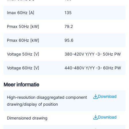
Imax 60Hz [A]
135
Pmax 50Hz [kW]
79.2
Pmax 60Hz [kW]
95.6
Voltage 50Hz [V]
380-420V Y/YY -3- 50Hz PW
Voltage 60Hz [V]
440-480V Y/YY -3- 60Hz PW
Meer informatie
Download
High-resolution disaggregated component
drawing/display of position
Download
Dimensioned drawing